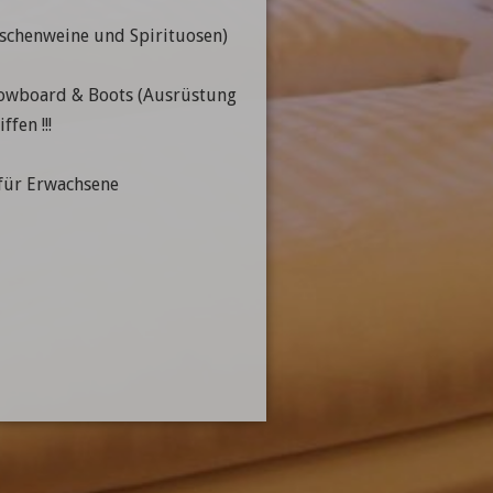
aschenweine und Spirituosen)
nowboard & Boots (Ausrüstung
fen !!!
für Erwachsene