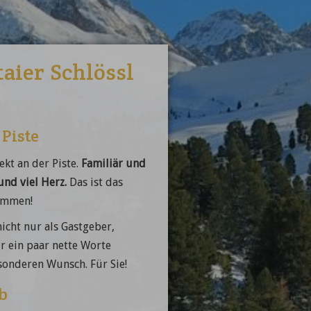
aier Schlössl
 Piste
ekt an der Piste.
Familiär und
nd viel Herz.
Das ist das
kommen!
nicht nur als Gastgeber,
ür ein paar nette Worte
sonderen Wunsch. Für Sie!
b