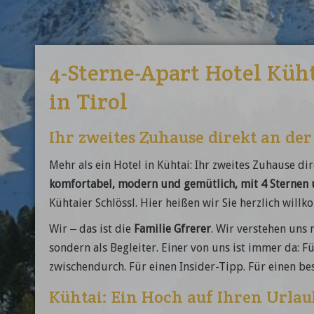
4-Sterne-Apart Hotel Küht
in Tirol
Ihr zweites Zuhause direkt an der
Mehr als ein Hotel in Kühtai: Ihr zweites Zuhause dir
komfortabel, modern und gemütlich, mit 4 Sternen u
Kühtaier Schlössl. Hier heißen wir Sie herzlich will
Wir – das ist die
Familie Gfrerer
. Wir verstehen uns 
sondern als Begleiter. Einer von uns ist immer da: F
zwischendurch. Für einen Insider-Tipp. Für einen be
Kühtai: Ein Hoch auf Ihren Urlau