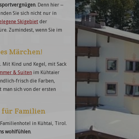
rsportvergnügen
. Denn hier –
nden Sie sich nicht nur in
elegene Skigebiet
der
üre. Zumindest, wenn Sie im
es Märchen!
 Mit Kind und Kegel, mit Sack
mmer & Suiten
im Kühtaier
dlich-frisch die Farben,
lt man sich von der ersten
l für Familien
Familienhotel in Kühtai, Tirol.
uns wohlfühlen
.