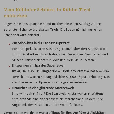
Tag!
Vom Kühtaier Schlössl in Kühtai Tirol
entdecken
Legen Sie eine Skipause ein und machen Sie einen Ausflug zu den
schönsten Sehenswürdigkeiten Tirols. Die liegen nämlich nur einen
Schneeballwurf entfernt ...
Zur Stippvisite in die Landeshauptstadt
Von der spektakulären Skisprungschanze über den Alpenzoo bis
hin zur Altstadt mit ihren historischen Gebäuden, Geschäften und
Museen: Innsbruck hat für Groß und Klein viel zu bieten.
Entspannen im Spa der Superlative
Im AQUA DOME in Längenfeld – Tirols größtem Wellness- & SPA-
Bereich – erwarten Sie unglaubliche 50.000 m² pure Erholung. Das
atemberaubende Alpenpanorama gibt es inklusive!
Eintauchen in eine glitzernde Märchenwelt
Sind wir noch in Tirol? Die Svarowski Kristallwelten in Wattens
entführen Sie eine andere Welt: ein Märchenland, in dem Ihre
Augen mit den Kristallen um die Wette funkeln ...
Gerne geben wir Ihnen
weitere Tipps für Ihre Ausflüge & Aktivitäten