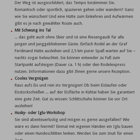
Der Weg ist ausgeschildert, das Tempo bestimmen Sie.
Romantisch oder sportlich, spazieren gehen oder wandern? Ganz
wie Sie wünschen! Und eine Hütte zum Einkehren und Aufwärmen
gibt es je nach gewählter Route auch.
Mit Schwung ins Tal
... das geht auch ohne Skier und ist eine Riesengaudi für alle
jungen und junggebliebenen Gäste. Einfach Rodel an der Graf
Ferdinand Hütte ausleihen und 2,5 km purer Spaß warten auf Sie –
nachts sogar beleuchtet. Sie können entweder zu Fuß zum
Startpunkt aufsteigen (Dauer ca. 1 h) oder den Rodelexpress
nutzen. Informationen dazu gibt Ihnen gerne unsere Rezeption.
Cooles Vergnügen
Raus aufs Eis und rein ins Vergnügen! Ob beim Eislaufen oder
Eisstockschießen ... auf der Eisfläche in Kühtai haben Sie garantiert
eine gute Zeit. Gut zu wissen: Schlittschuhe können Sie vor Ort
ausleihen!
Husky- oder Iglu-Workshop
Sie sind abenteuerlustig und mögen es gerne ausgefallen? Wie
wäre es dann hiermit? Einmal mit eigenen Händen ein Iglu bauen
oder einen Hundeschlitten lenken. Werden Sie zum Inuit für einen